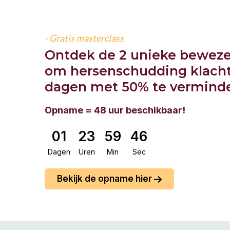
- Gratis masterclass
Ontdek de 2 unieke bewez
om hersenschudding klach
dagen met 50% te verminde
Opname = 48 uur beschikbaar!
01
23
59
46
Dagen
Uren
Min
Sec
Bekijk de opname hier