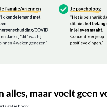
Je familie/vrienden
Je psycholoog
"
Ik kende iemand met
"Het is belangrijk da
een
dit niet het belangr
hersenschudding/COVID
in je leven maakt
.
, en dankzij "dit" was hij
Concentreer je op
binnen 4 weken genezen."
positieve dingen."
n alles, maar voelt geen 
rts gaf je hoop: