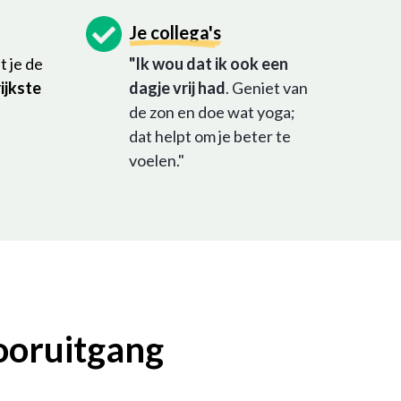
Je collega's
t je de
"Ik wou dat ik ook een
ijkste
dagje vrij had
. Geniet van
de zon en doe wat yoga;
dat helpt om je beter te
voelen."
vooruitgang