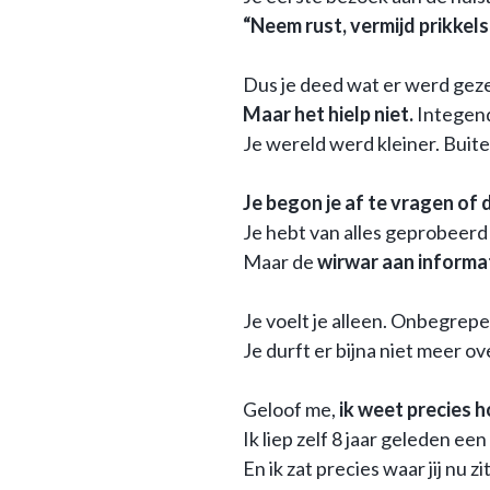
“Neem rust, vermijd prikkels
Dus je deed wat er werd gezegd
Maar het hielp niet.
Integend
Je wereld werd kleiner. Buite
Je begon je af te vragen of
Je hebt van alles geprobeerd
Maar de
wirwar aan informa
Je voelt je alleen. Onbegrepen
Je durft er bijna niet meer o
Geloof me,
ik weet precies h
Ik liep zelf 8 jaar geleden e
En ik zat precies waar jij nu 