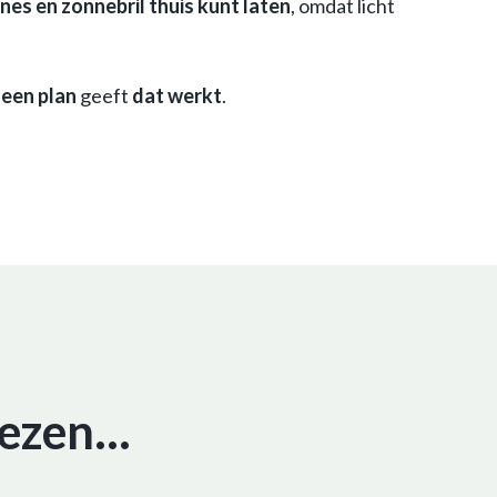
es en zonnebril thuis kunt laten
, omdat licht
een plan
geeft
dat
werkt
.
ezen...