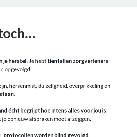
 toch…
n je herstel
. Je hebt
tientallen zorgverleners
en opgevolgd.
n, hersenmist, duizeligheid, overprikkeling en
 staan
.
nd écht begrijpt hoe intens alles voor jou is
:
at je opnieuw afspraken moet afzeggen.
n,
protocollen worden blind gevolgd
,